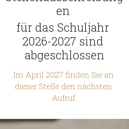
en 
Blechblasinstrumente
weitere Fotos
Ferienplan
Übersicht
für das Schuljahr 
Schlaginstrumente
Das Wort den Schülern
Prüfungstermine
Job Shadowing
Intranet
2026-2027 sind 
Streichinstrumente
Die Musikakademie
Kurse und Schulungen
abgeschlossen
Tasteninstrumente
Lehr- und Ausbildungstätigkeit
Zupfinstrumente
Im April 2027 finden Sie an 
dieser Stelle den nächsten 
Aufruf.