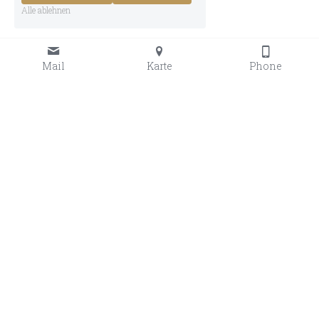
Alle ablehnen
Mail
Karte
Phone
Adresse
Kontakt
Bellmerin 37
+32 87 74 28 29
B-4700 Eupen
info@musikakademie.be
Klangzirkel
Der Förderkreis für 
Musikausbildung in 
Ostbelgien